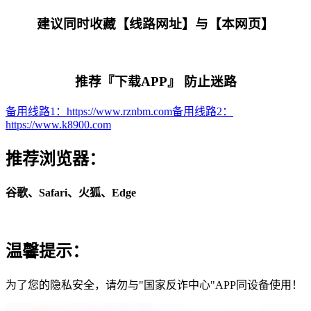
建议同时收藏【线路网址】与【本网页】
推荐『下载APP』 防止迷路
备用线路
1
：
https://www.rznbm.com
备用线路
2
：
https://www.k8900.com
推荐浏览器：
谷歌、Safari、火狐、Edge
温馨提示：
为了您的隐私安全，请勿与"国家反诈中心"APP同设备使用！