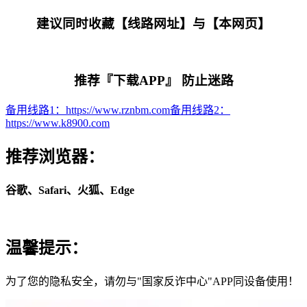
建议同时收藏【线路网址】与【本网页】
推荐『下载APP』 防止迷路
备用线路
1
：
https://www.rznbm.com
备用线路
2
：
https://www.k8900.com
推荐浏览器：
谷歌、Safari、火狐、Edge
温馨提示：
为了您的隐私安全，请勿与"国家反诈中心"APP同设备使用！