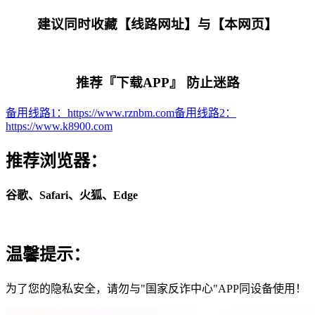
建议同时收藏【线路网址】与【本网页】
推荐『下载APP』 防止迷路
备用线路
1
：
https://www.rznbm.com
备用线路
2
：
https://www.k8900.com
推荐浏览器：
谷歌、Safari、火狐、Edge
温馨提示：
为了您的隐私安全，请勿与"国家反诈中心"APP同设备使用！