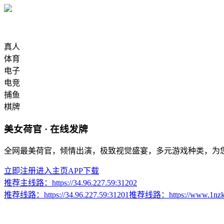
真人
体育
电子
电竞
捕鱼
棋牌
美女荷官 · 在线发牌
全网最美荷官，倾情出演，极致视觉盛宴，多元游戏种类，为
立即注册
进入主页
APP下载
推荐主线路：
https://34.96.227.59:31202
推荐线路：
https://34.96.227.59:31201
推荐线路：
https://www.1nz