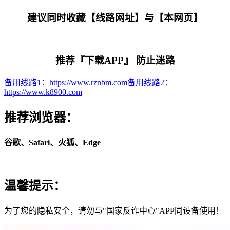
建议同时收藏【线路网址】与【本网页】
推荐『下载APP』 防止迷路
备用线路
1
：
https://www.rznbm.com
备用线路
2
：
https://www.k8900.com
推荐浏览器：
谷歌、Safari、火狐、Edge
温馨提示：
为了您的隐私安全，请勿与"国家反诈中心"APP同设备使用！