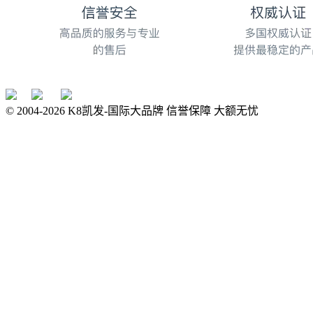
© 2004-
2026
K8凯发-国际大品牌 信誉保障 大额无忧