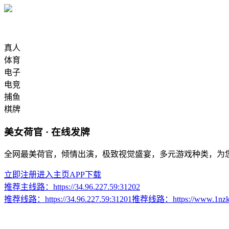
真人
体育
电子
电竞
捕鱼
棋牌
美女荷官 · 在线发牌
全网最美荷官，倾情出演，极致视觉盛宴，多元游戏种类，为
立即注册
进入主页
APP下载
推荐主线路：
https://34.96.227.59:31202
推荐线路：
https://34.96.227.59:31201
推荐线路：
https://www.1nz