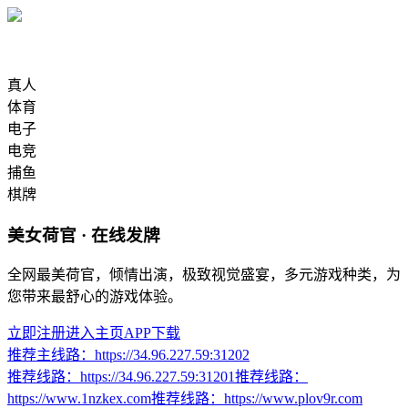
真人
体育
电子
电竞
捕鱼
棋牌
美女荷官 · 在线发牌
全网最美荷官，倾情出演，极致视觉盛宴，多元游戏种类，为
您带来最舒心的游戏体验。
立即注册
进入主页
APP下载
推荐主线路：
https://34.96.227.59:31202
推荐线路：
https://34.96.227.59:31201
推荐线路：
https://www.1nzkex.com
推荐线路：
https://www.plov9r.com