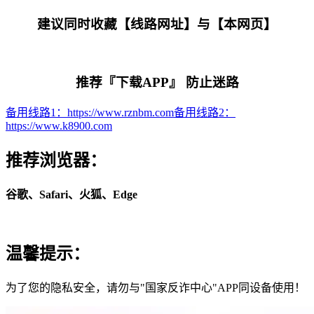
建议同时收藏【线路网址】与【本网页】
推荐『下载APP』 防止迷路
备用线路
1
：
https://www.rznbm.com
备用线路
2
：
https://www.k8900.com
推荐浏览器：
谷歌、Safari、火狐、Edge
温馨提示：
为了您的隐私安全，请勿与"国家反诈中心"APP同设备使用！