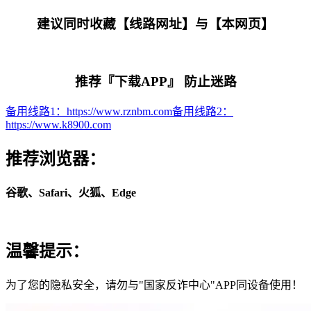
建议同时收藏【线路网址】与【本网页】
推荐『下载APP』 防止迷路
备用线路
1
：
https://www.rznbm.com
备用线路
2
：
https://www.k8900.com
推荐浏览器：
谷歌、Safari、火狐、Edge
温馨提示：
为了您的隐私安全，请勿与"国家反诈中心"APP同设备使用！