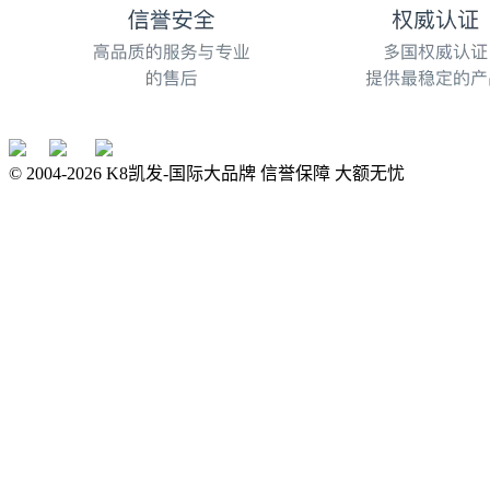
© 2004-
2026
K8凯发-国际大品牌 信誉保障 大额无忧