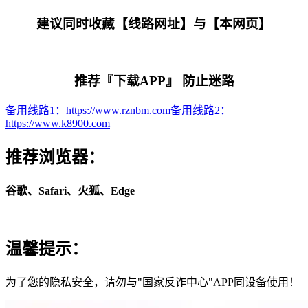
建议同时收藏【线路网址】与【本网页】
推荐『下载APP』 防止迷路
备用线路
1
：
https://www.rznbm.com
备用线路
2
：
https://www.k8900.com
推荐浏览器：
谷歌、Safari、火狐、Edge
温馨提示：
为了您的隐私安全，请勿与"国家反诈中心"APP同设备使用！