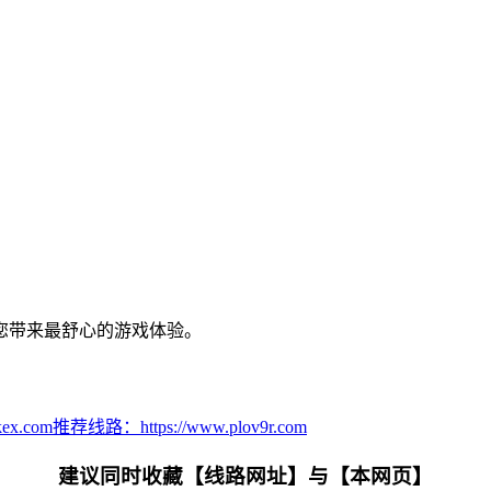
您带来最舒心的游戏体验。
kex.com
推荐线路：
https://www.plov9r.com
建议同时收藏【线路网址】与【本网页】