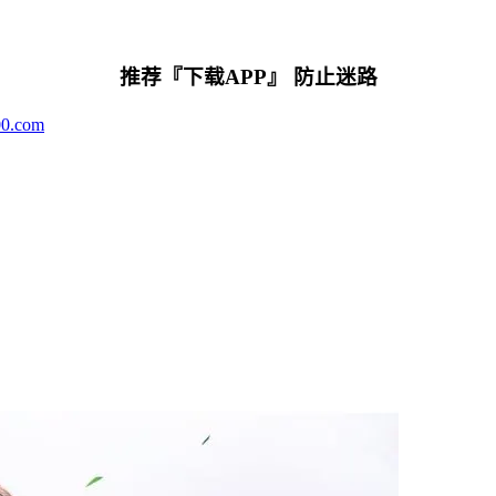
推荐『下载APP』 防止迷路
00.com