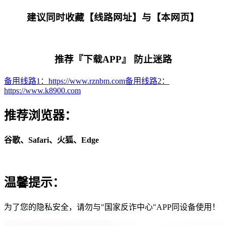
建议同时收藏【线路网址】与【本网页】
推荐『下载APP』 防止迷路
备用线路
1
：
https://www.rznbm.com
备用线路
2
：
https://www.k8900.com
推荐浏览器：
谷歌、Safari、火狐、Edge
温馨提示：
为了您的隐私安全，请勿与"国家反诈中心"APP同设备使用！