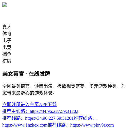
真人
体育
电子
电竞
捕鱼
棋牌
美女荷官 · 在线发牌
全网最美荷官，倾情出演，极致视觉盛宴，多元游戏种类，为
您带来最舒心的游戏体验。
立即注册
进入主页
APP下载
推荐主线路：
https://34.96.227.59:31202
推荐线路：
https://34.96.227.59:31201
推荐线路：
https://www.1nzkex.com
推荐线路：
https://www.plov9r.com