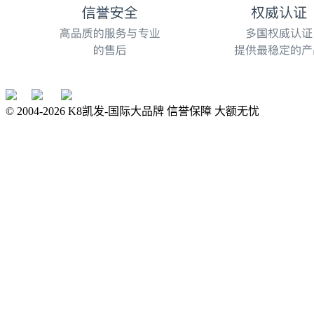
© 2004-
2026
K8凯发-国际大品牌 信誉保障 大额无忧