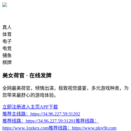
真人
体育
电子
电竞
捕鱼
棋牌
美女荷官 · 在线发牌
全网最美荷官，倾情出演，极致视觉盛宴，多元游戏种类，为
您带来最舒心的游戏体验。
立即注册
进入主页
APP下载
推荐主线路：
https://34.96.227.59:31202
推荐线路：
https://34.96.227.59:31201
推荐线路：
https://www.1nzkex.com
推荐线路：
https://www.plov9r.com