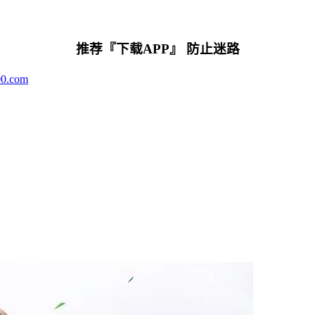
推荐『下载APP』 防止迷路
00.com