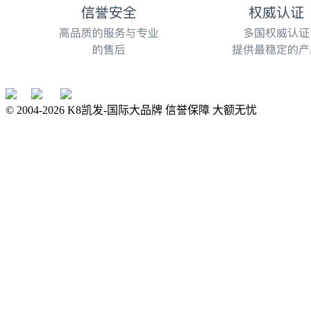
© 2004-
2026
K8凯发-国际大品牌 信誉保障 大额无忧