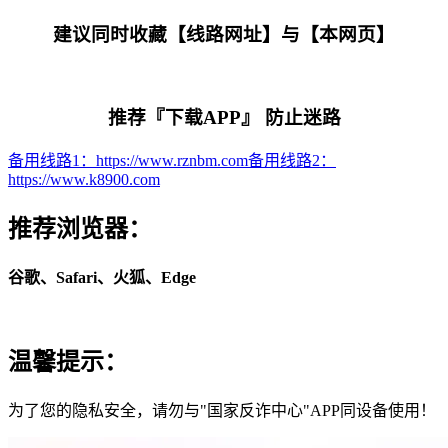
建议同时收藏【线路网址】与【本网页】
推荐『下载APP』 防止迷路
备用线路
1
：
https://www.rznbm.com
备用线路
2
：
https://www.k8900.com
推荐浏览器：
谷歌、Safari、火狐、Edge
温馨提示：
为了您的隐私安全，请勿与"国家反诈中心"APP同设备使用！