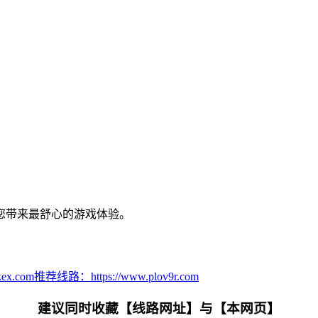
您带来最舒心的游戏体验。
kex.com
推荐线路：
https://www.plov9r.com
建议同时收藏【线路网址】与【本网页】