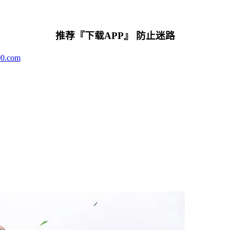
推荐『下载APP』 防止迷路
00.com