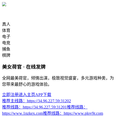
真人
体育
电子
电竞
捕鱼
棋牌
美女荷官 · 在线发牌
全网最美荷官，倾情出演，极致视觉盛宴，多元游戏种类，为
您带来最舒心的游戏体验。
立即注册
进入主页
APP下载
推荐主线路：
https://34.96.227.59:31202
推荐线路：
https://34.96.227.59:31201
推荐线路：
https://www.1nzkex.com
推荐线路：
https://www.plov9r.com